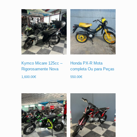
Kymco Micare 125cc –
Honda PX-R Mota
Rigorosamente Nova
completa Ou para Peças
1,600.00
€
550.00
€