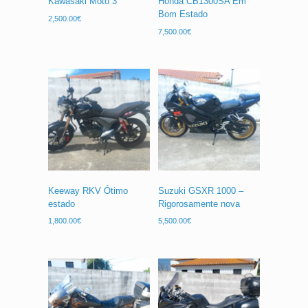
Kawasaki Moto 3
Honda CB1300SA Em
Bom Estado
2,500.00
€
7,500.00
€
Keeway RKV Ótimo
Suzuki GSXR 1000 –
estado
Rigorosamente nova
1,800.00
€
5,500.00
€