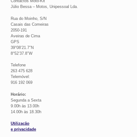
Contactos Moto-Kit
Júlio Bessa – Motos, Unipessoal Lda.
Rua do Moinho, S/N
Casais das Comeiras
2050-191
Aveiras de Cima
GPS
39°08’21.7″N
8°52’37.8″W
Telefone
263 475 628
Telemóvel:
916 192 069
Horário:
Segunda a Sexta
9.00h às 13.00h
14.00h às 18.30h
Utilização
e privacidade