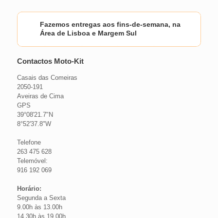
Fazemos entregas aos fins-de-semana, na
Área de Lisboa e Margem Sul
Contactos Moto-Kit
Casais das Comeiras
2050-191
Aveiras de Cima
GPS
39°08'21.7"N
8°52'37.8"W
Telefone
263 475 628
Telemóvel:
916 192 069
Horário:
Segunda a Sexta
9.00h às 13.00h
14.30h às 19.00h