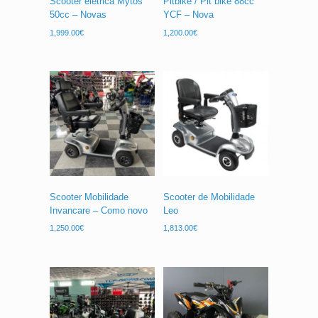
Scooter elétrica Mytos
Pitbike / Pit bike 88cc
50cc – Novas
YCF – Nova
1,999.00
€
1,200.00
€
Scooter Mobilidade
Scooter de Mobilidade
Invancare – Como novo
Leo
1,250.00
€
1,813.00
€