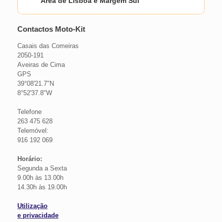
Área de Lisboa e Margem Sul
Contactos Moto-Kit
Casais das Comeiras
2050-191
Aveiras de Cima
GPS
39°08'21.7"N
8°52'37.8"W
Telefone
263 475 628
Telemóvel:
916 192 069
Horário:
Segunda a Sexta
9.00h às 13.00h
14.30h às 19.00h
Utilização
e privacidade