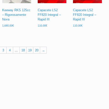
Keeway RKS 125cc
Capacete LS2
Capacete LS2
– Rigorosamente
FF820 Integral –
FF820 Integral –
Nova
Rapid III
Rapid III
1,680.00
€
110.00
€
110.00
€
3
4
…
18
19
20
→