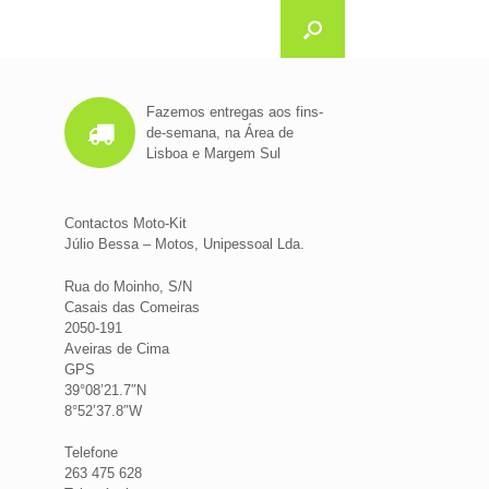
Fazemos entregas aos fins-
de-semana, na Área de
Lisboa e Margem Sul
Contactos Moto-Kit
Júlio Bessa – Motos, Unipessoal Lda.
Rua do Moinho, S/N
Casais das Comeiras
2050-191
Aveiras de Cima
GPS
39°08’21.7″N
8°52’37.8″W
Telefone
263 475 628