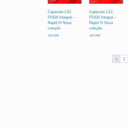
Capacete LS2
Capacete LS2
FF820 Integral –
FF820 Integral –
Rapid III Nova
Rapid III Nova
coleção
coleção
120.00
€
120.00
€
1
2