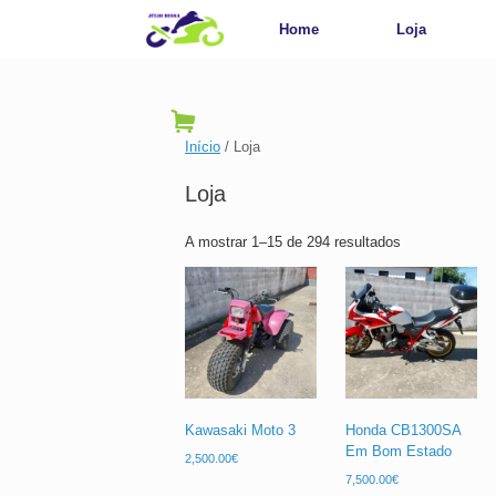
Home
Loja
Início
/ Loja
Loja
A mostrar 1–15 de 294 resultados
Kawasaki Moto 3
Honda CB1300SA
Em Bom Estado
2,500.00
€
7,500.00
€