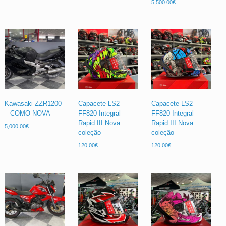
5,500.00
€
Kawasaki ZZR1200
Capacete LS2
Capacete LS2
– COMO NOVA
FF820 Integral –
FF820 Integral –
Rapid III Nova
Rapid III Nova
5,000.00
€
coleção
coleção
120.00
€
120.00
€