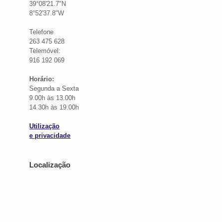
39°08'21.7"N
8°52'37.8"W
Telefone
263 475 628
Telemóvel:
916 192 069
Horário:
Segunda a Sexta
9.00h às 13.00h
14.30h às 19.00h
Utilização
e privacidade
Localização