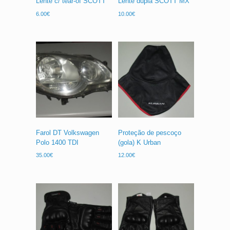
Lente c/ tear-of SCOTT
Lente dupla SCOTT MX
6.00
€
10.00
€
Farol DT Volkswagen
Proteção de pescoço
Polo 1400 TDI
(gola) K Urban
35.00
€
12.00
€