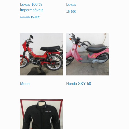
Luvas 100 %
Luvas
impermeáveis
18.80
€
O
O
50.00
€
15.00
€
preço
preço
original
atual
era:
é:
50.00€.
15.00€.
Morini
Honda SKY 50