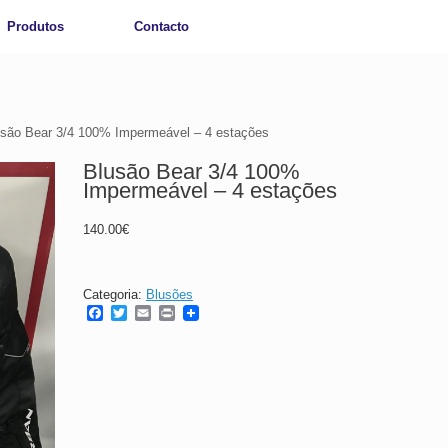
Produtos
Contacto
usão Bear 3/4 100% Impermeável – 4 estações
Blusão Bear 3/4 100%
Impermeável – 4 estações
140.00
€
Categoria:
Blusões
F
T
E
P
a
w
m
r
c
i
a
i
e
t
i
n
b
t
l
t
o
e
o
r
k