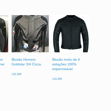
on
Blusão Homem
Blusão moto de 4
her
Goldstar 3/4 Cinza
estações 100%
impermeável
125.00
€
110.00
€