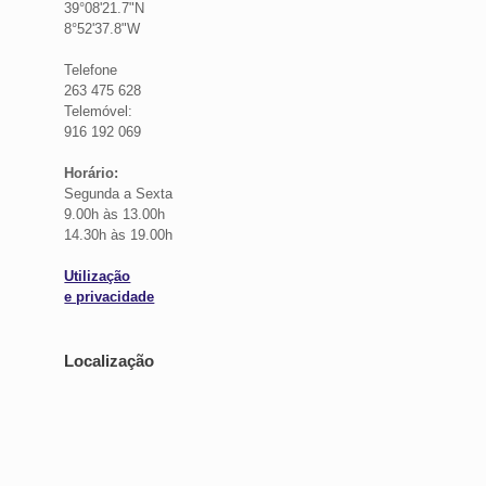
39°08'21.7"N
8°52'37.8"W
Telefone
263 475 628
Telemóvel:
916 192 069
Horário:
Segunda a Sexta
9.00h às 13.00h
14.30h às 19.00h
Utilização
e privacidade
Localização