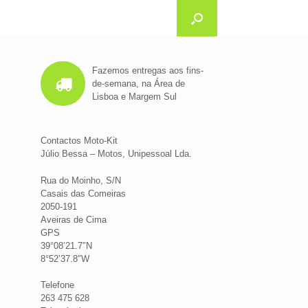
Fazemos entregas aos fins-
de-semana, na Área de
Lisboa e Margem Sul
Contactos Moto-Kit
Júlio Bessa – Motos, Unipessoal Lda.
Rua do Moinho, S/N
Casais das Comeiras
2050-191
Aveiras de Cima
GPS
39°08’21.7″N
8°52’37.8″W
Telefone
263 475 628