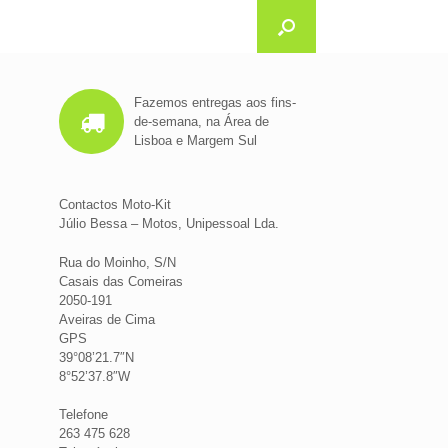
Fazemos entregas aos fins-
de-semana, na Área de
Lisboa e Margem Sul
Contactos Moto-Kit
Júlio Bessa – Motos, Unipessoal Lda.
Rua do Moinho, S/N
Casais das Comeiras
2050-191
Aveiras de Cima
GPS
39°08’21.7″N
8°52’37.8″W
Telefone
263 475 628