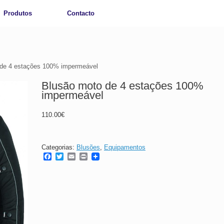
Produtos
Contacto
 de 4 estações 100% impermeável
Blusão moto de 4 estações 100%
impermeável
110.00
€
Categorias:
Blusões
,
Equipamentos
F
T
E
P
a
w
m
r
c
i
a
i
e
t
i
n
b
t
l
t
o
e
o
r
k