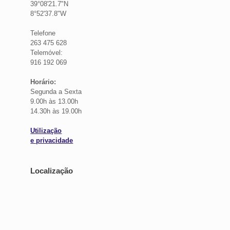
39°08'21.7"N
8°52'37.8"W
Telefone
263 475 628
Telemóvel:
916 192 069
Horário:
Segunda a Sexta
9.00h às 13.00h
14.30h às 19.00h
Utilização
e privacidade
Localização