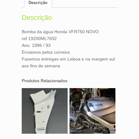
e
t
i
n
Descrição
b
t
l
t
o
e
o
r
Descrição
k
Bomba da água Honda VFR750 NOVO
ref 19200ML7692
Ano: 1996 / 93
Enviamos pelos correios
Fazemos entregas em Lisboa e na margem sul
aos fins de semana
Produtos Relacionados