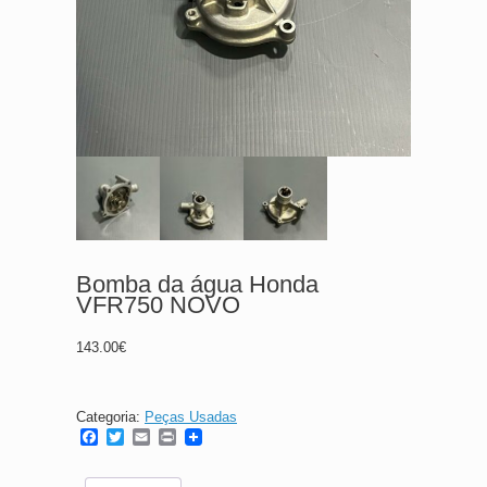
Bomba da água Honda
VFR750 NOVO
143.00
€
Categoria:
Peças Usadas
F
T
E
P
a
w
m
r
c
i
a
i