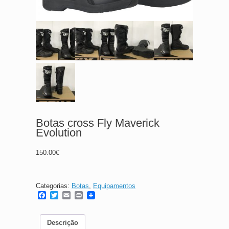
Botas cross Fly Maverick
Evolution
150.00
€
Categorias:
Botas
,
Equipamentos
F
T
E
P
a
w
m
r
c
i
a
i
e
t
i
n
Descrição
b
t
l
t