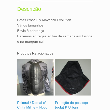
o
e
o
r
Descrição
k
Botas cross Fly Maverick Evolution
Vários tamanhos
Envio à cobrança
Fazemos entregas ao fim de semana em Lisboa
e na margem sul
Produtos Relacionados
Peitoral / Dorsal c/
Proteção de pescoço
Cinta Miline – Novo
(gola) K Urban