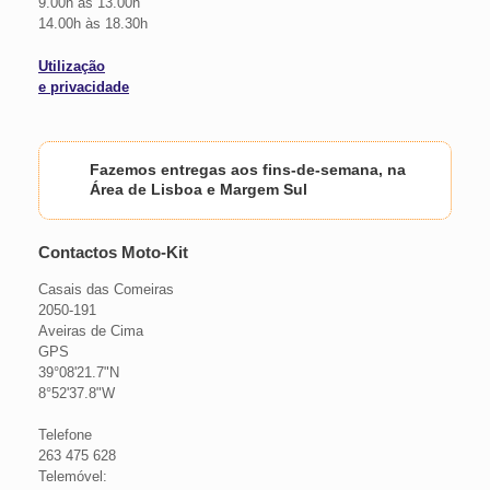
9.00h às 13.00h
14.00h às 18.30h
Utilização
e privacidade
Fazemos entregas aos fins-de-semana, na
Área de Lisboa e Margem Sul
Contactos Moto-Kit
Casais das Comeiras
2050-191
Aveiras de Cima
GPS
39°08'21.7"N
8°52'37.8"W
Telefone
263 475 628
Telemóvel: