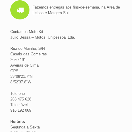
Fazemos entregas aos fins-de-semana, na Área de
Lisboa e Margem Sul
Contactos Moto-Kit
Júlio Bessa – Motos, Unipessoal Lda.
Rua do Moinho, S/N
Casais das Comeiras
2050-191
Aveiras de Cima
GPS
39°08’21.7″N
8°52’37.8″W
Telefone
263 475 628
Telemóvel:
916 192 069
Horário:
Segunda a Sexta