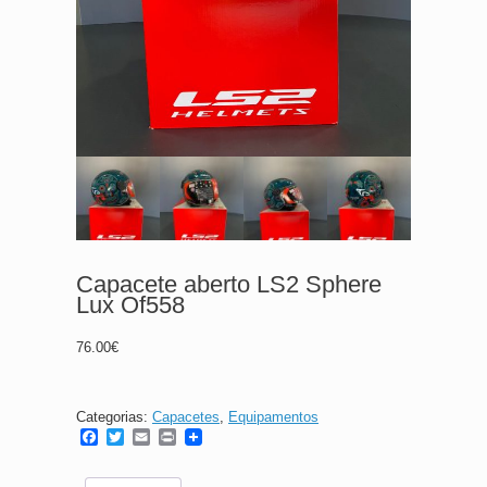
Capacete aberto LS2 Sphere
Lux Of558
76.00
€
Categorias:
Capacetes
,
Equipamentos
F
T
E
P
a
w
m
r
c
i
a
i