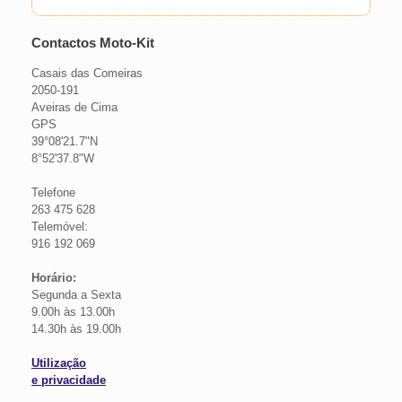
Contactos Moto-Kit
Casais das Comeiras
2050-191
Aveiras de Cima
GPS
39°08'21.7"N
8°52'37.8"W
Telefone
263 475 628
Telemóvel:
916 192 069
Horário:
Segunda a Sexta
9.00h às 13.00h
14.30h às 19.00h
Utilização
e privacidade