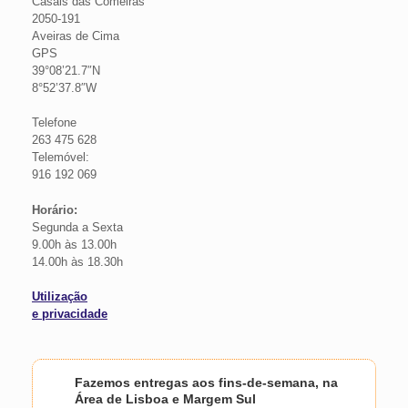
Casais das Comeiras
2050-191
Aveiras de Cima
GPS
39°08’21.7″N
8°52’37.8″W
Telefone
263 475 628
Telemóvel:
916 192 069
Horário:
Segunda a Sexta
9.00h às 13.00h
14.00h às 18.30h
Utilização
e privacidade
Fazemos entregas aos fins-de-semana, na
Área de Lisboa e Margem Sul