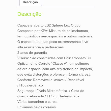
e
t
i
n
Descrição
b
t
l
t
o
e
o
r
Descrição
k
Capacete aberto LS2 Sphere Lux Of558
Composto por KPA: Mistura de policarbonato,
termoplásticos aeroespaciais e outros materiais.
O capacete tem um peso extremamente leve,
alta resistência a perfurações
2 anos de garantia
Viseira: São construídas com Policarbonato 3D
Opticamente Correto “Classe A”, um polímero
da era espacial com alta resistência ao impacto,
que evita distorções e oferece máxima clareza.
Conforto: Removível e lavável / Respirável
/ Hipoalergênico
Segurança: Fivela Micrométrica / Cinta de
queixo reforçada / EPS multi-densidade
Vários tamanhos e cores
Enviamos pelos correios