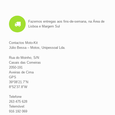
Fazemos entregas aos fins-de-semana, na Área de
Lisboa e Margem Sul
Contactos Moto-Kit
Júlio Bessa – Motos, Unipessoal Lda.
Rua do Moinho, S/N
Casais das Comeiras
2050-191
Aveiras de Cima
GPS
39°08’21.7″N
8°52’37.8″W
Telefone
263 475 628
Telemóvel:
916 192 069