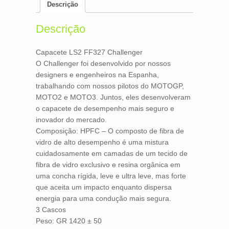
e
t
i
n
Descrição
b
t
l
t
o
e
o
r
Descrição
k
Capacete LS2 FF327 Challenger
O Challenger foi desenvolvido por nossos
designers e engenheiros na Espanha,
trabalhando com nossos pilotos do MOTOGP,
MOTO2 e MOTO3. Juntos, eles desenvolveram
o capacete de desempenho mais seguro e
inovador do mercado.
Composição: HPFC – O composto de fibra de
vidro de alto desempenho é uma mistura
cuidadosamente em camadas de um tecido de
fibra de vidro exclusivo e resina orgânica em
uma concha rígida, leve e ultra leve, mas forte
que aceita um impacto enquanto dispersa
energia para uma condução mais segura.
3 Cascos
Peso: GR 1420 ± 50