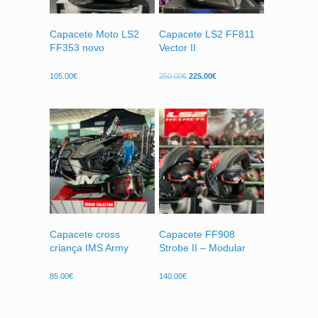
Capacete Moto LS2
Capacete LS2 FF811
FF353 novo
Vector II
O
O
105.00
€
250.00
€
225.00
€
preço
preço
original
atual
era:
é:
250.00€.
225.00€.
Capacete cross
Capacete FF908
criança IMS Army
Strobe II – Modular
85.00
€
140.00
€