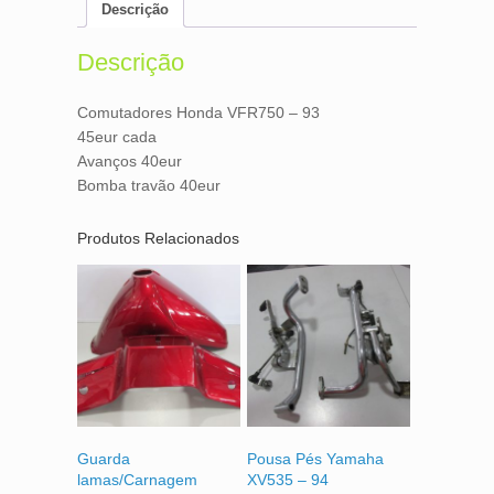
e
t
i
n
Descrição
b
t
l
t
o
e
o
r
Descrição
k
Comutadores Honda VFR750 – 93
45eur cada
Avanços 40eur
Bomba travão 40eur
Produtos Relacionados
Guarda
Pousa Pés Yamaha
lamas/Carnagem
XV535 – 94