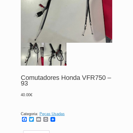
Comutadores Honda VFR750 –
93
40.00
€
Categoria:
Peças Usadas
F
T
E
P
a
w
m
r
c
i
a
i