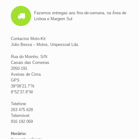
Fazemos entregas aos fins-de-semana, na Área de
Lisboa e Margem Sul
Contactos Moto-Kit
Júlio Bessa – Motos, Unipessoal Lda.
Rua do Moinho, S/N
Casais das Comeiras
2050-191
Aveiras de Cima
GPS
39°08’21.7″N
8°52’37.8″W
Telefone
263 475 628
Telemóvel:
916 192 069
Horário: