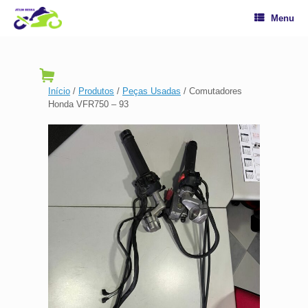
Menu
Início
/
Produtos
/
Peças Usadas
/ Comutadores
Honda VFR750 – 93