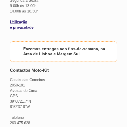
Segunda a Sexta
9.00h às 13.00h
14.00h às 18.30h
Utilização
e privacidade
Fazemos entregas aos fins-de-semana, na
Área de Lisboa e Margem Sul
Contactos Moto-Kit
Casais das Comeiras
2050-191
Aveiras de Cima
GPS
39°08'21.7"N
8°52'37.8"W
Telefone
263 475 628