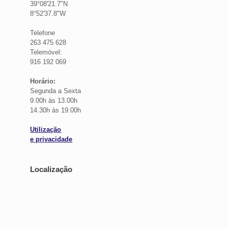
39°08'21.7"N
8°52'37.8"W
Telefone
263 475 628
Telemóvel:
916 192 069
Horário:
Segunda a Sexta
9.00h às 13.00h
14.30h às 19.00h
Utilização
e privacidade
Localização