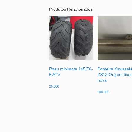
Produtos Relacionados
Pneu minimota 145/70-
Ponteira Kawasaki
6 ATV
ZX12 Origem tita
nova
25.00
€
500.00
€