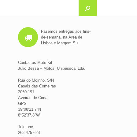
Fazemos entregas aos fins-
de-semana, na Área de
Lisboa e Margem Sul
Contactos Moto-Kit
Júlio Bessa – Motos, Unipessoal Lda.
Rua do Moinho, S/N
Casais das Comeiras
2050-191
Aveiras de Cima
GPS
39°08’21.7″N
8°52’37.8″W
Telefone
263 475 628