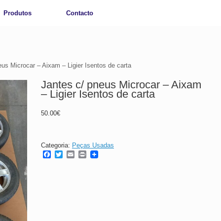
Produtos
Contacto
eus Microcar – Aixam – Ligier Isentos de carta
Jantes c/ pneus Microcar – Aixam
– Ligier Isentos de carta
50.00
€
Categoria:
Peças Usadas
F
T
E
P
a
w
m
r
c
i
a
i
e
t
i
n
b
t
l
t
o
e
o
r
k