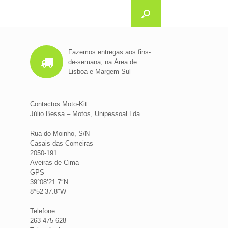
Fazemos entregas aos fins-
de-semana, na Área de
Lisboa e Margem Sul
Contactos Moto-Kit
Júlio Bessa – Motos, Unipessoal Lda.
Rua do Moinho, S/N
Casais das Comeiras
2050-191
Aveiras de Cima
GPS
39°08’21.7″N
8°52’37.8″W
Telefone
263 475 628