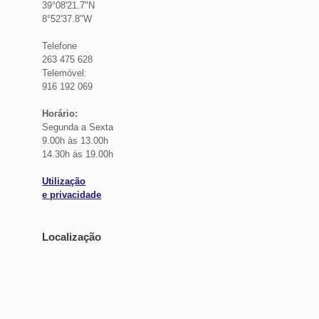
39°08'21.7"N
8°52'37.8"W
Telefone
263 475 628
Telemóvel:
916 192 069
Horário:
Segunda a Sexta
9.00h às 13.00h
14.30h às 19.00h
Utilização
e privacidade
Localização