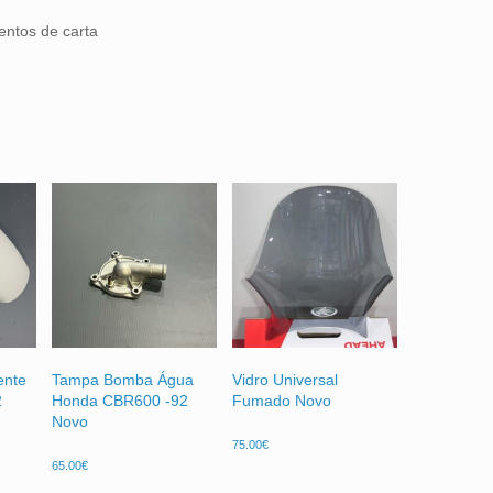
entos de carta
ente
Tampa Bomba Água
Vidro Universal
2
Honda CBR600 -92
Fumado Novo
Novo
75.00
€
65.00
€