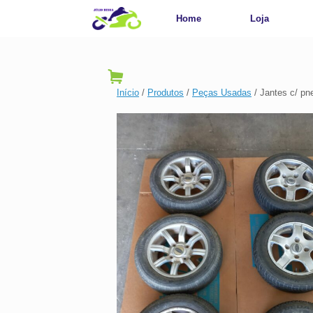
Home
Loja
Início
/
Produtos
/
Peças Usadas
/ Jantes c/ pn