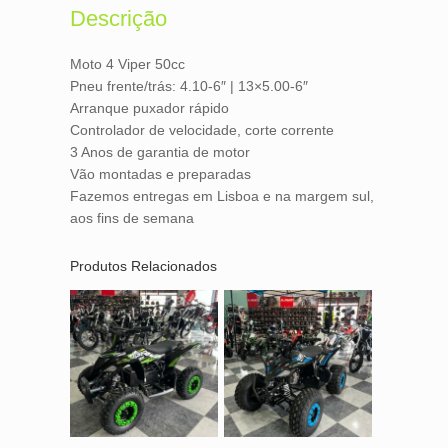
o
r
Descrição
k
Moto 4 Viper 50cc
Pneu frente/trás: 4.10-6″ | 13×5.00-6″
Arranque puxador rápido
Controlador de velocidade, corte corrente
3 Anos de garantia de motor
Vão montadas e preparadas
Fazemos entregas em Lisboa e na margem sul,
aos fins de semana
Produtos Relacionados