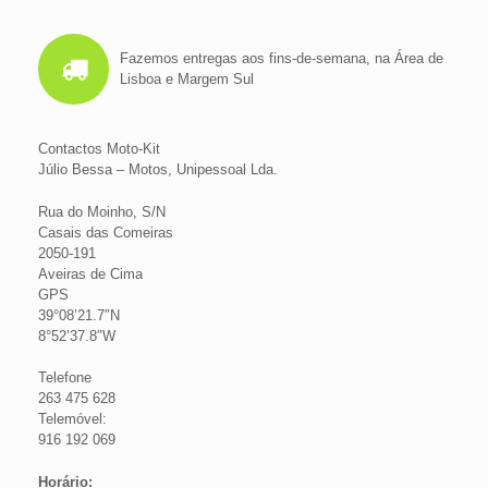
Fazemos entregas aos fins-de-semana, na Área de
Lisboa e Margem Sul
Contactos Moto-Kit
Júlio Bessa – Motos, Unipessoal Lda.
Rua do Moinho, S/N
Casais das Comeiras
2050-191
Aveiras de Cima
GPS
39°08’21.7″N
8°52’37.8″W
Telefone
263 475 628
Telemóvel:
916 192 069
Horário: