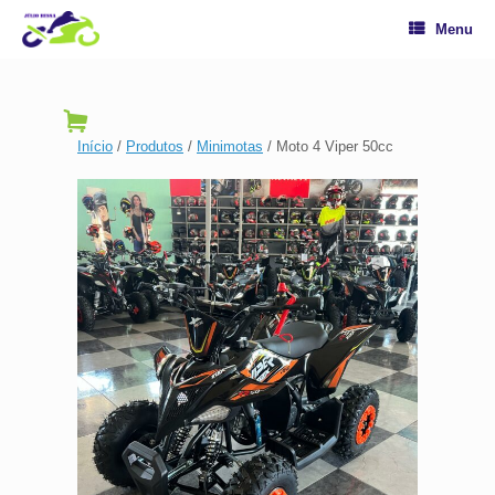
Menu
Início
/
Produtos
/
Minimotas
/ Moto 4 Viper 50cc