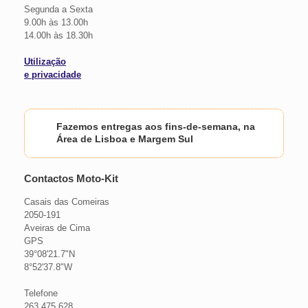
Segunda a Sexta
9.00h às 13.00h
14.00h às 18.30h
Utilização
e privacidade
Fazemos entregas aos fins-de-semana, na
Área de Lisboa e Margem Sul
Contactos Moto-Kit
Casais das Comeiras
2050-191
Aveiras de Cima
GPS
39°08'21.7"N
8°52'37.8"W
Telefone
263 475 628